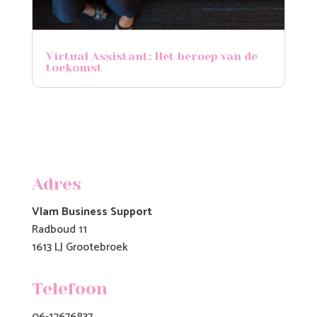
Virtual Assistant: Het beroep van de
toekomst
Adres
Vlam Business Support
Radboud 11
1613 LJ Grootebroek
Telefoon
06-12676837